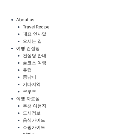
콘
텐
츠
About us
로
Travel Recipe
건
대표 인사말
너
오시는 길
뛰
여행 컨설팅
기
컨설팅 안내
풀코스 여행
유럽
중남미
기타지역
크루즈
여행 자료실
추천 여행지
도시정보
음식가이드
쇼핑가이드