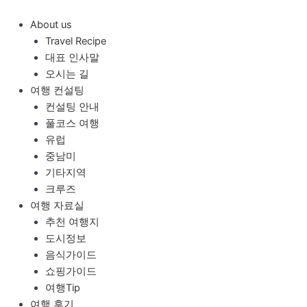
콘
텐
About us
츠
Travel Recipe
로
대표 인사말
건
오시는 길
너
여행 컨설팅
뛰
컨설팅 안내
기
풀코스 여행
유럽
중남미
기타지역
크루즈
여행 자료실
추천 여행지
도시정보
음식가이드
쇼핑가이드
여행Tip
여행 후기